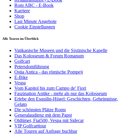
Rom ABC - E-Book
Karriere
Shop
Last Minute Angebote
Cookie Einstellungen
Alle Touren im Überblick
Vatikanische Museen und die Sixtinische Kapelle
Das Kolosseum & Forum Romanum
Golfcart
Petersdomführung
Ostia Antica - das römische Pompeji
E-Bike
Vespa
Vom Kapitol bis zum Campo de' Fiori
Faszination Antike - mehr als nur das Kolosseum
Erlebe den Esquilin-Hügel: Geschichten, Geheimnisse,
Gelato
Die schönsten Plätze Roms
Generalaudienz mit dem Papst
Oldtimer, Fiat500, Vespa mit Sidecar
VIP Golfcarttour
Alle Touren auf Anfrage buchbar