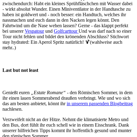
zwischendurch: Habt ein kleines Sprühfläschchen mit Wasser dabei
- wirkt absolut Wunder. Einen Miniventilator in der Handtasche zu
haben ist goldwert und - noch besser: ein Handtuch, welches ihr
nassmachen und euch dann in den Nacken legen könnt. Den
Fahrtwind um die Nase wehen lassen? Gerne - das klappt perfekt
bei unserer
Vespatour
und
Golfcarttour
Und was darf nach so einer
Tour nicht fehlen und bildet den krönenden Abschluss? Stichwort
stay hydrated: Ein Aperol Spritz natürlich! 🍹(wahlweise auch
mehr..)
Last but not least
Genießt euren
„Estate Romane“
- den Römischen Sommer, in dem
ihr einen lauen Sommerabend draußen verbringt. Wie und wo sich
das am besten anbietet, könnt ihr
in unserem passenden Blogbeitrag
nachlesen.
Verzweifelt nicht an der Hitze. Nehmt die klimatisierte Metro und
den Bus, dort fühlt ihr euch schell wie in einem Eisschrank. Dank
unserer hilfreichen Tipps kommt ihr hoffentlich gesund und munter
den römischen Sommer.