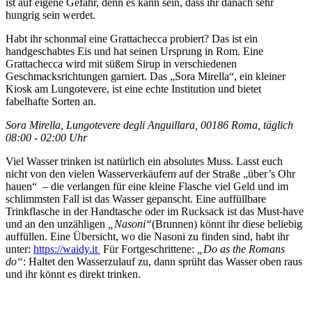
ist auf eigene Gefahr, denn es kann sein, dass ihr danach sehr
hungrig sein werdet.
Habt ihr schonmal eine Grattachecca probiert? Das ist ein
handgeschabtes Eis und hat seinen Ursprung in Rom. Eine
Grattachecca wird mit süßem Sirup in verschiedenen
Geschmacksrichtungen garniert. Das „Sora Mirella“, ein kleiner
Kiosk am Lungotevere, ist eine echte Institution und bietet
fabelhafte Sorten an.
Sora Mirella, Lungotevere degli Anguillara, 00186 Roma, täglich
08:00 - 02:00 Uhr
Viel Wasser trinken ist natürlich ein absolutes Muss. Lasst euch
nicht von den vielen Wasserverkäufern auf der Straße „über’s Ohr
hauen“ ­­ – die verlangen für eine kleine Flasche viel Geld und im
schlimmsten Fall ist das Wasser gepanscht. Eine auffüllbare
Trinkflasche in der Handtasche oder im Rucksack ist das Must-have
und an den unzähligen
„Nasoni“
(Brunnen) könnt ihr diese beliebig
auffüllen. Eine Übersicht, wo die Nasoni zu finden sind, habt ihr
unter:
https://waidy.it
Für Fortgeschrittene:
„Do as the Romans
do“
: Haltet den Wasserzulauf zu, dann sprüht das Wasser oben raus
und ihr könnt es direkt trinken.