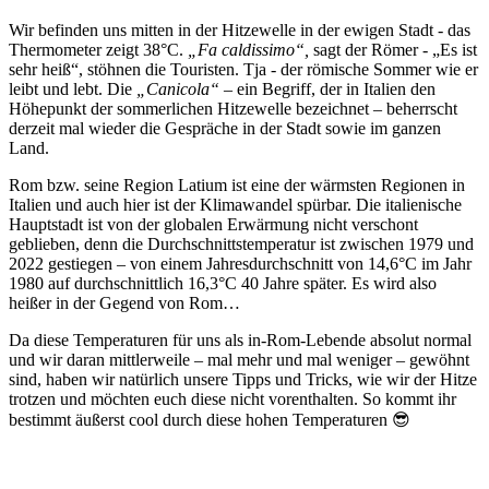
Wir befinden uns mitten in der Hitzewelle in der ewigen Stadt - das
Thermometer zeigt 38°C.
„Fa caldissimo“,
sagt der Römer
-
„Es ist
sehr heiß“, stöhnen die Touristen. Tja - der römische Sommer wie er
leibt und lebt. Die
„Canicola“
– ein Begriff, der in Italien den
Höhepunkt der sommerlichen Hitzewelle bezeichnet – beherrscht
derzeit mal wieder die Gespräche in der Stadt sowie im ganzen
Land.
Rom bzw. seine Region Latium ist eine der wärmsten Regionen in
Italien und auch hier ist der Klimawandel spürbar. Die italienische
Hauptstadt ist von der globalen Erwärmung nicht verschont
geblieben, denn die Durchschnittstemperatur ist zwischen 1979 und
2022 gestiegen – von einem Jahresdurchschnitt von 14,6°C im Jahr
1980 auf durchschnittlich 16,3°C 40 Jahre später. Es wird also
heißer in der Gegend von Rom…
Da diese Temperaturen für uns als in-Rom-Lebende absolut normal
und wir daran mittlerweile – mal mehr und mal weniger – gewöhnt
sind, haben wir natürlich unsere Tipps und Tricks, wie wir der Hitze
trotzen und möchten euch diese nicht vorenthalten. So kommt ihr
bestimmt äußerst cool durch diese hohen Temperaturen 😎