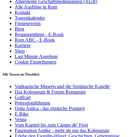
Allgemeine Geschäftsbedingungen (AGB)
Alle Ausflüge in Rom
Kontakt
Tourenkalender
Firmenevents
Blog
Restauranttipps - E-Book
Rom ABC - E-Book
Karriere
Shop
Last Minute Angebote
Cookie Einstellungen
Alle Touren im Überblick
Vatikanische Museen und die Sixtinische Kapelle
Das Kolosseum & Forum Romanum
Golfcart
Petersdomführung
Ostia Antica - das römische Pompeji
E-Bike
Vespa
Vom Kapitol bis zum Campo de' Fiori
Faszination Antike - mehr als nur das Kolosseum
Erlebe den Esquilin-Hügel: Geschichten, Geheimnisse,