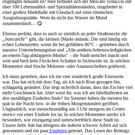
Highlights bekannt ist? Hier befindet sich der Mercato Testaccio mit
über 100 Lebensmittel- und Spezialitätenständen, eingebettet in
einer großen Markthalle mit Glasdach auf einer römischen
Ausgrabungsstätte. Wem da nicht das Wasser im Mund
zusammenläuft… 😋
Ebenso perfekt, dass es auch so ziemlich an jeder Straßenecke die
„bancarelle“
gibt, die kleinen (Markt-)stände. Die sind häufig ein
echter Lebensretter, wenn ihr bei gefühlten 80°C – getrieben durch
massive Unternehmungslust und „Alle-antiken-Sehenswürdigkeiten-
an-einem-Tag-abklappern-Modus“ – die Stadt unsicher macht und
weit und breit kein Fleckchen Schatten in Sichtweite ist. In solchen
Momenten sind frische Melonen- oder Ananasscheiben goldwert.
Ich muss gestehen, dass ich nie eine sonderlich große Eisesserin
war. Das hat sich mit dem Tag, als ich nach Rom gezogen bin,
schlagartig geändert. Das liegt sicherlich daran, dass das Eis hier viel
mehr Geschmack hat. Aber wisst ihr, was ich am fabelhaftesten an
den unzähligen Eisdielen finde? Im Sommer haben die meisten bis
spät in die Nacht bzw. in die frühen Morgenstunden geöffnet.
Unglaublich, was menschenmäßig um 3 Uhr morgens im
Centro
storico
vor einer Eisdiele los ist. In solchen Momenten merke ich
besonders, wie einzigartig und unbeschreiblich diese Stadt ist.
Unsere liebe Jule hat übrigens die äußerst schwere Arbeit auf sich
genommen und ein paar
Eisdielen
getestet. Das Lesen des Beitrags