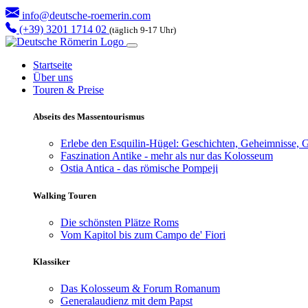
info@deutsche-roemerin.com
(+39) 3201 1714 02
(täglich 9-17 Uhr)
Startseite
Über uns
Touren & Preise
Abseits des Massentourismus
Erlebe den Esquilin-Hügel: Geschichten, Geheimnisse, G
Faszination Antike - mehr als nur das Kolosseum
Ostia Antica - das römische Pompeji
Walking Touren
Die schönsten Plätze Roms
Vom Kapitol bis zum Campo de' Fiori
Klassiker
Das Kolosseum & Forum Romanum
Generalaudienz mit dem Papst