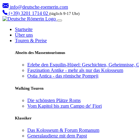
info@deutsche-roemerin.com
(+39) 3201 1714 02
(täglich 9-17 Uhr)
Startseite
Über uns
Touren & Preise
Abseits des Massentourismus
Erlebe den Esquilin-Hügel: Geschichten, Geheimnisse, G
Faszination Antike - mehr als nur das Kolosseum
Ostia Antica - das römische Pompeji
Walking Touren
Die schönsten Plätze Roms
Vom Kapitol bis zum Campo de' Fiori
Klassiker
Das Kolosseum & Forum Romanum
Generalaudienz mit dem Papst