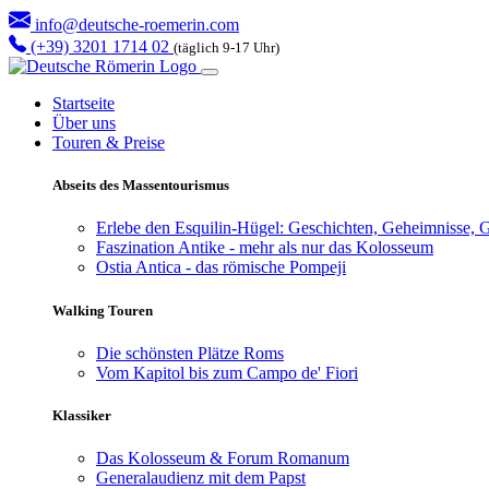
info@deutsche-roemerin.com
(+39) 3201 1714 02
(täglich 9-17 Uhr)
Startseite
Über uns
Touren & Preise
Abseits des Massentourismus
Erlebe den Esquilin-Hügel: Geschichten, Geheimnisse, G
Faszination Antike - mehr als nur das Kolosseum
Ostia Antica - das römische Pompeji
Walking Touren
Die schönsten Plätze Roms
Vom Kapitol bis zum Campo de' Fiori
Klassiker
Das Kolosseum & Forum Romanum
Generalaudienz mit dem Papst