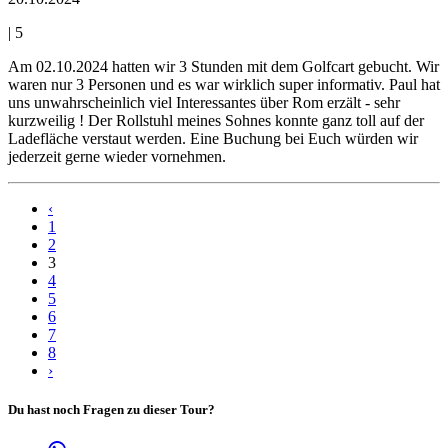
|
5
Am 02.10.2024 hatten wir 3 Stunden mit dem Golfcart gebucht. Wir
waren nur 3 Personen und es war wirklich super informativ. Paul hat
uns unwahrscheinlich viel Interessantes über Rom erzält - sehr
kurzweilig ! Der Rollstuhl meines Sohnes konnte ganz toll auf der
Ladefläche verstaut werden. Eine Buchung bei Euch würden wir
jederzeit gerne wieder vornehmen.
‹
1
2
3
4
5
6
7
8
›
Du hast noch Fragen zu dieser Tour?