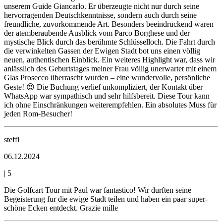
unserem Guide Giancarlo. Er überzeugte nicht nur durch seine
hervorragenden Deutschkenntnisse, sondern auch durch seine
freundliche, zuvorkommende Art. Besonders beeindruckend waren
der atemberaubende Ausblick vom Parco Borghese und der
mystische Blick durch das berühmte Schlüsselloch. Die Fahrt durch
die verwinkelten Gassen der Ewigen Stadt bot uns einen völlig
neuen, authentischen Einblick. Ein weiteres Highlight war, dass wir
anlässlich des Geburtstages meiner Frau völlig unerwartet mit einem
Glas Prosecco überrascht wurden – eine wundervolle, persönliche
Geste! 😍 Die Buchung verlief unkompliziert, der Kontakt über
WhatsApp war sympathisch und sehr hilfsbereit. Diese Tour kann
ich ohne Einschränkungen weiterempfehlen. Ein absolutes Muss für
jeden Rom-Besucher!
steffi
06.12.2024
|
5
Die Golfcart Tour mit Paul war fantastico! Wir durften seine
Begeisterung fur die ewige Stadt teilen und haben ein paar super-
schöne Ecken entdeckt. Grazie mille