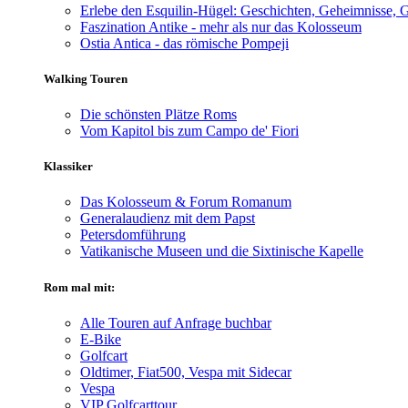
Erlebe den Esquilin-Hügel: Geschichten, Geheimnisse, G
Faszination Antike - mehr als nur das Kolosseum
Ostia Antica - das römische Pompeji
Walking Touren
Die schönsten Plätze Roms
Vom Kapitol bis zum Campo de' Fiori
Klassiker
Das Kolosseum & Forum Romanum
Generalaudienz mit dem Papst
Petersdomführung
Vatikanische Museen und die Sixtinische Kapelle
Rom mal mit:
Alle Touren auf Anfrage buchbar
E-Bike
Golfcart
Oldtimer, Fiat500, Vespa mit Sidecar
Vespa
VIP Golfcarttour