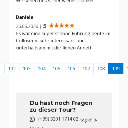
Wir sehen uns sicher wieder. Danke!
Daniela
5
26.05.2026
|
Es war eine super schöne Führung heute im
Colluseum sehr interessant und
unterhaltsam mit der lieben Annett.
.
102
103
104
105
106
107
108
109
Du hast noch Fragen
zu dieser Tour?
(+39) 3201 1714 02
(täglich 9-