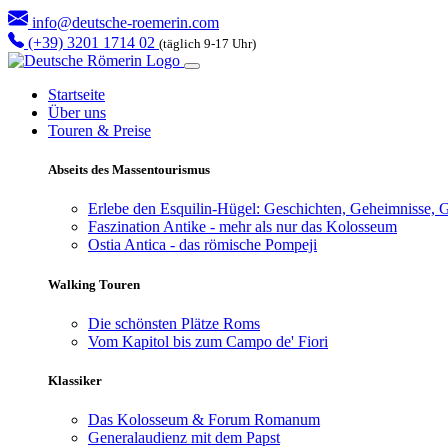
info@deutsche-roemerin.com
(+39) 3201 1714 02
(täglich 9-17 Uhr)
Startseite
Über uns
Touren & Preise
Abseits des Massentourismus
Erlebe den Esquilin-Hügel: Geschichten, Geheimnisse, G
Faszination Antike - mehr als nur das Kolosseum
Ostia Antica - das römische Pompeji
Walking Touren
Die schönsten Plätze Roms
Vom Kapitol bis zum Campo de' Fiori
Klassiker
Das Kolosseum & Forum Romanum
Generalaudienz mit dem Papst