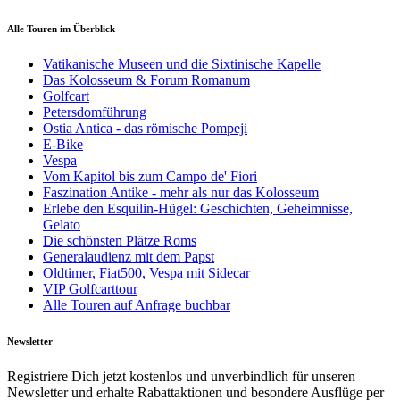
Alle Touren im Überblick
Vatikanische Museen und die Sixtinische Kapelle
Das Kolosseum & Forum Romanum
Golfcart
Petersdomführung
Ostia Antica - das römische Pompeji
E-Bike
Vespa
Vom Kapitol bis zum Campo de' Fiori
Faszination Antike - mehr als nur das Kolosseum
Erlebe den Esquilin-Hügel: Geschichten, Geheimnisse,
Gelato
Die schönsten Plätze Roms
Generalaudienz mit dem Papst
Oldtimer, Fiat500, Vespa mit Sidecar
VIP Golfcarttour
Alle Touren auf Anfrage buchbar
Newsletter
Registriere Dich jetzt kostenlos und unverbindlich für unseren
Newsletter und erhalte Rabattaktionen und besondere Ausflüge per