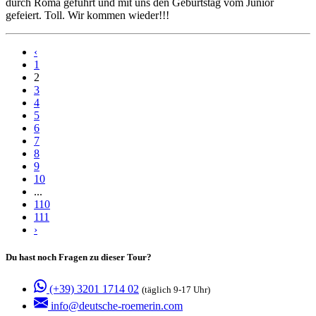
durch Roma geführt und mit uns den Geburtstag vom Junior
gefeiert. Toll. Wir kommen wieder!!!
‹
1
2
3
4
5
6
7
8
9
10
...
110
111
›
Du hast noch Fragen zu dieser Tour?
(+39) 3201 1714 02
(täglich 9-17 Uhr)
info@deutsche-roemerin.com