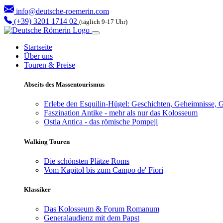
info@deutsche-roemerin.com
(+39) 3201 1714 02
(täglich 9-17 Uhr)
Startseite
Über uns
Touren & Preise
Abseits des Massentourismus
Erlebe den Esquilin-Hügel: Geschichten, Geheimnisse, G
Faszination Antike - mehr als nur das Kolosseum
Ostia Antica - das römische Pompeji
Walking Touren
Die schönsten Plätze Roms
Vom Kapitol bis zum Campo de' Fiori
Klassiker
Das Kolosseum & Forum Romanum
Generalaudienz mit dem Papst