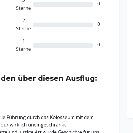
3
0
Sterne
2
0
Sterne
1
0
Sterne
den über diesen Ausflug:
tolle Führung durch das Kolosseum mit dem
ur wirklich uneingeschränkt
tte und lustige Art wurde Geschichte für uns