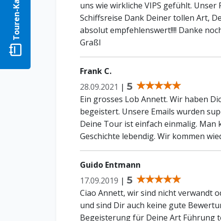
r
uns wie wirkliche VIPS gefühlt. Unser
Schiffsreise Dank Deiner tollen Art, D
absolut empfehlenswert!!!! Danke noc
Graßl
T
o
u
r
e
n
-
K
a
l
e
n
d
e
Frank C.
5
28.09.2021
|
Ein grosses Lob Annett. Wir haben Di
begeistert. Unsere Emails wurden sup
Deine Tour ist einfach einmalig. Man
Geschichte lebendig. Wir kommen wie
Guido Entmann
5
17.09.2019
|
Ciao Annett, wir sind nicht verwandt 
und sind Dir auch keine gute Bewertu
Begeisterung für Deine Art Führung 