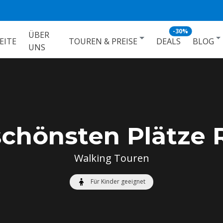
BIS ZU 30%
-30%
ÜBER
EITE
TOUREN & PREISE
DEALS
BLOG
UNS
schönsten Plätze
Walking Touren
Für Kinder geeignet