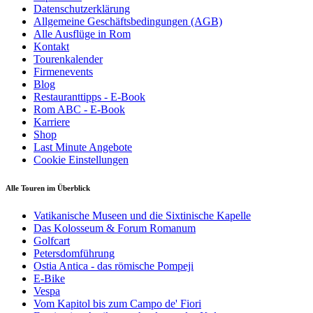
Datenschutzerklärung
Allgemeine Geschäftsbedingungen (AGB)
Alle Ausflüge in Rom
Kontakt
Tourenkalender
Firmenevents
Blog
Restauranttipps - E-Book
Rom ABC - E-Book
Karriere
Shop
Last Minute Angebote
Cookie Einstellungen
Alle Touren im Überblick
Vatikanische Museen und die Sixtinische Kapelle
Das Kolosseum & Forum Romanum
Golfcart
Petersdomführung
Ostia Antica - das römische Pompeji
E-Bike
Vespa
Vom Kapitol bis zum Campo de' Fiori