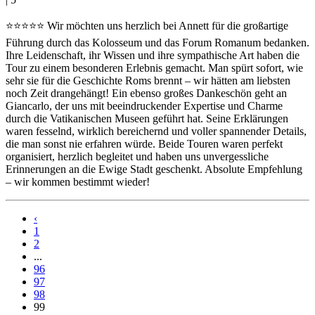
⭐️⭐️⭐️⭐️⭐️ Wir möchten uns herzlich bei Annett für die großartige
Führung durch das Kolosseum und das Forum Romanum bedanken.
Ihre Leidenschaft, ihr Wissen und ihre sympathische Art haben die
Tour zu einem besonderen Erlebnis gemacht. Man spürt sofort, wie
sehr sie für die Geschichte Roms brennt – wir hätten am liebsten
noch Zeit drangehängt! Ein ebenso großes Dankeschön geht an
Giancarlo, der uns mit beeindruckender Expertise und Charme
durch die Vatikanischen Museen geführt hat. Seine Erklärungen
waren fesselnd, wirklich bereichernd und voller spannender Details,
die man sonst nie erfahren würde. Beide Touren waren perfekt
organisiert, herzlich begleitet und haben uns unvergessliche
Erinnerungen an die Ewige Stadt geschenkt. Absolute Empfehlung
– wir kommen bestimmt wieder!
‹
1
2
...
96
97
98
99