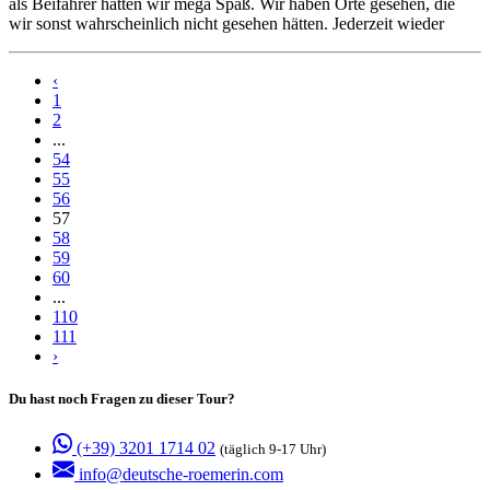
als Beifahrer hatten wir mega Spaß. Wir haben Orte gesehen, die
wir sonst wahrscheinlich nicht gesehen hätten. Jederzeit wieder
‹
1
2
...
54
55
56
57
58
59
60
...
110
111
›
Du hast noch Fragen zu dieser Tour?
(+39) 3201 1714 02
(täglich 9-17 Uhr)
info@deutsche-roemerin.com