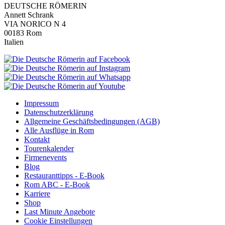
DEUTSCHE RÖMERIN
Annett Schrank
VIA NORICO N 4
00183 Rom
Italien
Impressum
Datenschutzerklärung
Allgemeine Geschäftsbedingungen (AGB)
Alle Ausflüge in Rom
Kontakt
Tourenkalender
Firmenevents
Blog
Restauranttipps - E-Book
Rom ABC - E-Book
Karriere
Shop
Last Minute Angebote
Cookie Einstellungen