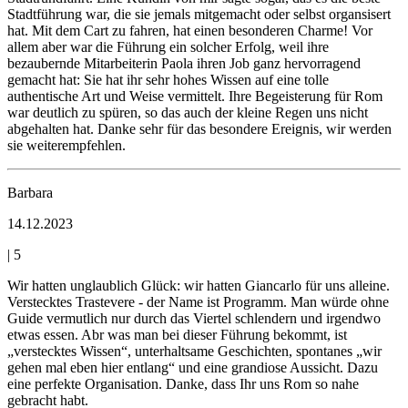
Stadtführung war, die sie jemals mitgemacht oder selbst organsisert
hat. Mit dem Cart zu fahren, hat einen besonderen Charme! Vor
allem aber war die Führung ein solcher Erfolg, weil ihre
bezaubernde Mitarbeiterin Paola ihren Job ganz hervorragend
gemacht hat: Sie hat ihr sehr hohes Wissen auf eine tolle
authentische Art und Weise vermittelt. Ihre Begeisterung für Rom
war deutlich zu spüren, so das auch der kleine Regen uns nicht
abgehalten hat. Danke sehr für das besondere Ereignis, wir werden
sie weiterempfehlen.
Barbara
14.12.2023
|
5
Wir hatten unglaublich Glück: wir hatten Giancarlo für uns alleine.
Verstecktes Trastevere - der Name ist Programm. Man würde ohne
Guide vermutlich nur durch das Viertel schlendern und irgendwo
etwas essen. Abr was man bei dieser Führung bekommt, ist
„verstecktes Wissen“, unterhaltsame Geschichten, spontanes „wir
gehen mal eben hier entlang“ und eine grandiose Aussicht. Dazu
eine perfekte Organisation. Danke, dass Ihr uns Rom so nahe
gebracht habt.