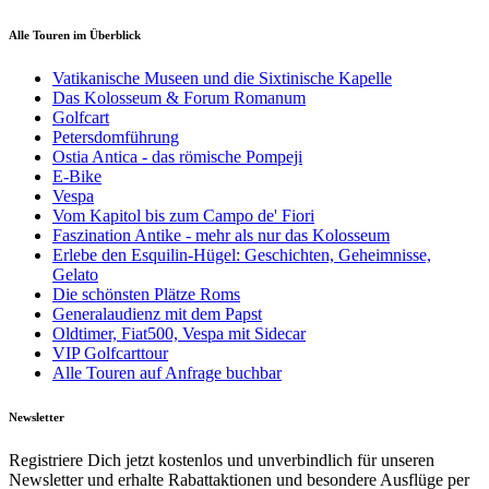
Alle Touren im Überblick
Vatikanische Museen und die Sixtinische Kapelle
Das Kolosseum & Forum Romanum
Golfcart
Petersdomführung
Ostia Antica - das römische Pompeji
E-Bike
Vespa
Vom Kapitol bis zum Campo de' Fiori
Faszination Antike - mehr als nur das Kolosseum
Erlebe den Esquilin-Hügel: Geschichten, Geheimnisse,
Gelato
Die schönsten Plätze Roms
Generalaudienz mit dem Papst
Oldtimer, Fiat500, Vespa mit Sidecar
VIP Golfcarttour
Alle Touren auf Anfrage buchbar
Newsletter
Registriere Dich jetzt kostenlos und unverbindlich für unseren
Newsletter und erhalte Rabattaktionen und besondere Ausflüge per