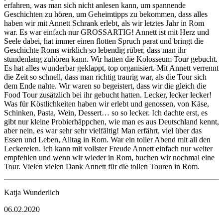
erfahren, was man sich nicht anlesen kann, um spannende
Geschichten zu hören, um Geheimtipps zu bekommen, dass alles
haben wir mit Annett Schrank erlebt, als wir letztes Jahr in Rom
war. Es war einfach nur GROSSARTIG! Annett ist mit Herz und
Seele dabei, hat immer einen flotten Spruch parat und bringt die
Geschichte Roms wirklich so lebendig rüber, dass man ihr
stundenlang zuhören kann. Wir hatten die Kolosseum Tour gebucht.
Es hat alles wunderbar geklappt, top organisiert. Mit Annett verrennt
die Zeit so schnell, dass man richtig traurig war, als die Tour sich
dem Ende nahte. Wir waren so begeistert, dass wir die gleich die
Food Tour zusätzlich bei ihr gebucht hatten. Lecker, lecker lecker!
Was für Köstlichkeiten haben wir erlebt und genossen, von Käse,
Schinken, Pasta, Wein, Dessert… so so lecker. Ich dachte erst, es
gibt nur kleine Probierhäppchen, wie man es aus Deutschland kennt,
aber nein, es war sehr sehr vielfältig! Man erfährt, viel über das
Essen und Leben, Alltag in Rom. War ein toller Abend mit all den
Leckereien. Ich kann mit vollster Freude Annett einfach nur weiter
empfehlen und wenn wir wieder in Rom, buchen wir nochmal eine
Tour. Vielen vielen Dank Annett für die tollen Touren in Rom.
Katja Wunderlich
06.02.2020