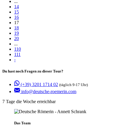
...
14
15
16
17
18
19
20
...
110
111
›
Du hast noch Fragen zu dieser Tour?
(+39) 3201 1714 02
(täglich 9-17 Uhr)
info@deutsche-roemerin.com
7 Tage die Woche erreichbar
Das Team