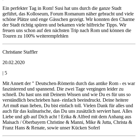
Ein perfekter Tag in Rom! Susi hat uns durch die ganze Stadt
geführt, das Kolloseum, Forum Romanum näher gebracht und viele
schöne Plätze und enge Gässchen gezeigt. Wir konnten den Charme
der Stadt richtig spüren und bekamen viele hilfreiche Tipps. Wir
freuen uns schon auf den nächsten Trip nach Rom und können die
Touren zu 100% weiterempfehlen
Christiane Staffler
20.02.2020
|
5
Mit Annett der " Deutschen-Römerin durch das antike Rom - es war
faszinierend und spannend. Die zwei Tage vergingen leider zu
schnell. Du hast uns mit Deinem Wissen und wie Du es für uns so
verständlich beschrieben hast- einfach beeindruckt. Deine heitere
Art muß man lieben, Du bist einfach toll. Vielen Dank für alles und
auch für das kulinarische, das Du uns zusätzlich serviert hast. Alles
Liebe und gib auf Dich acht ! Erika & Alfred mit dem Anhang aus
Maisach / Oberbayern Christine & Manni, Mike & Jutta, Christa &
Franz Hans & Renate, sowie unser Kücken Soferl