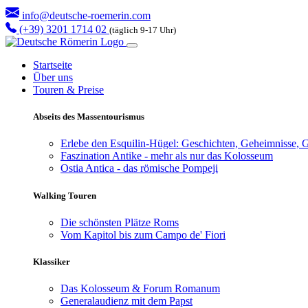
info@deutsche-roemerin.com
(+39) 3201 1714 02
(täglich 9-17 Uhr)
Startseite
Über uns
Touren & Preise
Abseits des Massentourismus
Erlebe den Esquilin-Hügel: Geschichten, Geheimnisse, G
Faszination Antike - mehr als nur das Kolosseum
Ostia Antica - das römische Pompeji
Walking Touren
Die schönsten Plätze Roms
Vom Kapitol bis zum Campo de' Fiori
Klassiker
Das Kolosseum & Forum Romanum
Generalaudienz mit dem Papst