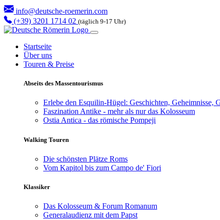
info@deutsche-roemerin.com
(+39) 3201 1714 02
(täglich 9-17 Uhr)
Startseite
Über uns
Touren & Preise
Abseits des Massentourismus
Erlebe den Esquilin-Hügel: Geschichten, Geheimnisse, G
Faszination Antike - mehr als nur das Kolosseum
Ostia Antica - das römische Pompeji
Walking Touren
Die schönsten Plätze Roms
Vom Kapitol bis zum Campo de' Fiori
Klassiker
Das Kolosseum & Forum Romanum
Generalaudienz mit dem Papst