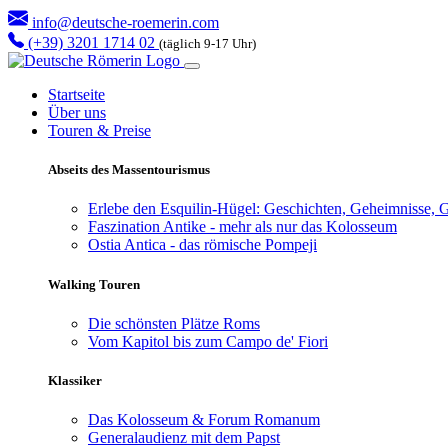
info@deutsche-roemerin.com
(+39) 3201 1714 02
(täglich 9-17 Uhr)
Startseite
Über uns
Touren & Preise
Abseits des Massentourismus
Erlebe den Esquilin-Hügel: Geschichten, Geheimnisse, G
Faszination Antike - mehr als nur das Kolosseum
Ostia Antica - das römische Pompeji
Walking Touren
Die schönsten Plätze Roms
Vom Kapitol bis zum Campo de' Fiori
Klassiker
Das Kolosseum & Forum Romanum
Generalaudienz mit dem Papst